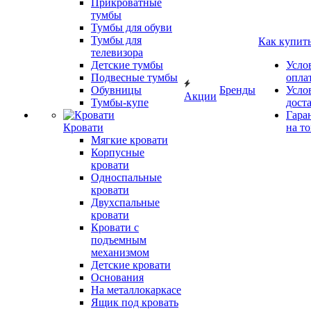
Прикроватные
тумбы
Тумбы для обуви
Тумбы для
Как купит
телевизора
Детские тумбы
Усло
Подвесные тумбы
опла
Обувницы
Бренды
Усло
Акции
Тумбы-купе
дост
Гара
Кровати
на т
Мягкие кровати
Корпусные
кровати
Односпальные
кровати
Двухспальные
кровати
Кровати с
подъемным
механизмом
Детские кровати
Основания
На металлокаркасе
Ящик под кровать