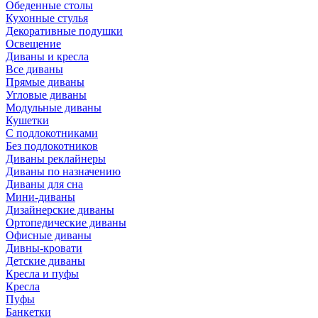
Обеденные столы
Кухонные стулья
Декоративные подушки
Освещение
Диваны и кресла
Все диваны
Прямые диваны
Угловые диваны
Модульные диваны
Кушетки
С подлокотниками
Без подлокотников
Диваны реклайнеры
Диваны по назначению
Диваны для сна
Мини-диваны
Дизайнерские диваны
Ортопедические диваны
Офисные диваны
Дивны-кровати
Детские диваны
Кресла и пуфы
Кресла
Пуфы
Банкетки