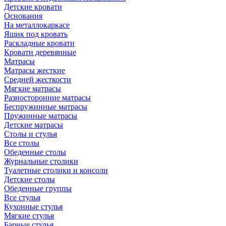
Детские кровати
Основания
На металлокаркасе
Ящик под кровать
Раскладные кровати
Кровати деревянные
Матрасы
Матрасы жесткие
Средней жесткости
Мягкие матрасы
Разносторонние матрасы
Беспружинные матрасы
Пружинные матрасы
Детские матрасы
Столы и стулья
Все столы
Обеденные столы
Журнальные столики
Туалетные столики и консоли
Детские столы
Обеденные группы
Все стулья
Кухонные стулья
Мягкие стулья
Барные стулья