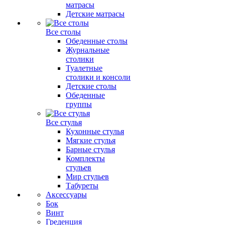
матрасы
Детские матрасы
Все столы
Обеденные столы
Журнальные
столики
Туалетные
столики и консоли
Детские столы
Обеденные
группы
Все стулья
Кухонные стулья
Мягкие стулья
Барные стулья
Комплекты
стульев
Мир стульев
Табуреты
Аксессуары
Бок
Винт
Греденция