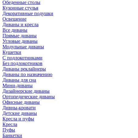
Обеденные столы
Кухонные стулья
Декоративные подушки
Освещение
Диваны и кресла
Все диваны
Прямые диваны
Угловые диваны
Модульные диваны
Кушетки
С подлокотниками
Без подлокотников
Диваны реклайнеры
Диваны по назначению
Диваны для сна
Мини-диваны
Дизайнерские диваны
Ортопедические диваны
Офисные диваны
Дивны-кровати
Детские диваны
Кресла и пуфы
Кресла
Пуфы
Банкетки