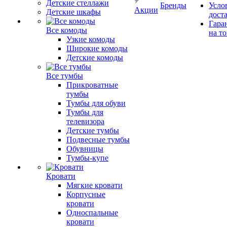
Детские стеллажи
Бренды
Усло
Акции
Детские шкафы
дост
Гара
Все комоды
на т
Узкие комоды
Широкие комоды
Детские комоды
Все тумбы
Прикроватные
тумбы
Тумбы для обуви
Тумбы для
телевизора
Детские тумбы
Подвесные тумбы
Обувницы
Тумбы-купе
Кровати
Мягкие кровати
Корпусные
кровати
Односпальные
кровати