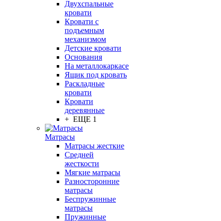
Двухспальные
кровати
Кровати с
подъемным
механизмом
Детские кровати
Основания
На металлокаркасе
Ящик под кровать
Раскладные
кровати
Кровати
деревянные
+ ЕЩЕ 1
Матрасы
Матрасы жесткие
Средней
жесткости
Мягкие матрасы
Разносторонние
матрасы
Беспружинные
матрасы
Пружинные