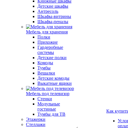
Книжные шкафы
Детские шкафы
Антресоль
Шкафы-витрины
Шкафы-пеналы
Мебель для хранения
Полки
Прихожие
Гардеробные
системы
Детские полки
Комоды
Тумбы
Вешалки
Детские комоды
Выкатные ящики
Мебель под телевизор
Стенки
Модульные
гостиные
Как купит
Тумбы для ТВ
Этажерки
Усло
Стеллажи
опла