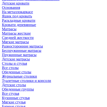
Детские кровати
Основания
На металлокаркасе
Ящик под кровать
Раскладные кровати
Кровати деревянные
Матрасы
Матрасы жесткие
Средней жесткости
Мягкие матрасы
Разносторонние матрасы
Беспружинные матрасы
Пружинные матрасы
Детские матрасы
Столы и стулья
Все столы
Обеденные столы
Журнальные столики
Туалетные столики и консоли
Детские столы
Обеденные группы
Все стулья
Кухонные стулья
Мягкие стулья
Барные стулья