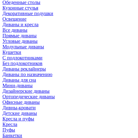
Обеденные столы
Кухонные стулья
Декоративные подушки
Освещение
Диваны и кресла
Все диваны
Прямые диваны
Угловые диваны
Модульные диваны
Кушетки
С подлокотниками
Без подлокотников
Диваны реклайнеры
Диваны по назначению
Диваны для сна
Мини-диваны
Дизайнерские диваны
Ортопедические диваны
Офисные диваны
Дивны-кровати
Детские диваны
Кресла и пуфы
Кресла
Пуфы
Банкетки