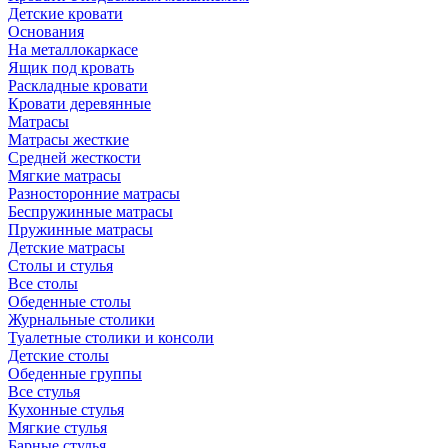
Детские кровати
Основания
На металлокаркасе
Ящик под кровать
Раскладные кровати
Кровати деревянные
Матрасы
Матрасы жесткие
Средней жесткости
Мягкие матрасы
Разносторонние матрасы
Беспружинные матрасы
Пружинные матрасы
Детские матрасы
Столы и стулья
Все столы
Обеденные столы
Журнальные столики
Туалетные столики и консоли
Детские столы
Обеденные группы
Все стулья
Кухонные стулья
Мягкие стулья
Барные стулья