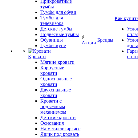
Прикроватные
тумбы
Тумбы для обуви
Тумбы для
Как купит
телевизора
Детские тумбы
Усло
Подвесные тумбы
опла
Обувницы
Бренды
Усло
Акции
Тумбы-купе
дост
Гара
Кровати
на т
Мягкие кровати
Корпусные
кровати
Односпальные
кровати
Двухспальные
кровати
Кровати с
подъемным
механизмом
Детские кровати
Основания
На металлокаркасе
Ящик под кровать