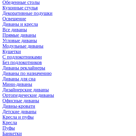
Обеденные столы
Кухонные стулья
Декоративные подушки
Освещение
Диваны и кресла
Все диваны
Прямые диваны
Угловые диваны
Модульные диваны
Кушетки
С подлокотниками
Без подлокотников
Диваны реклайнеры
Диваны по назначению
Диваны для сна
Мини-диваны
Дизайнерские диваны
Ортопедические диваны
Офисные диваны
Дивны-кровати
Детские диваны
Кресла и пуфы
Кресла
Пуфы
Банкетки