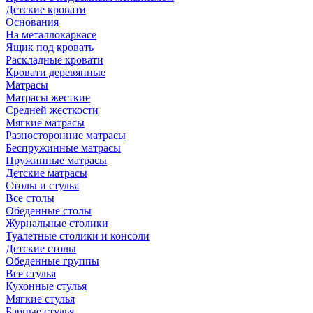
Детские кровати
Основания
На металлокаркасе
Ящик под кровать
Раскладные кровати
Кровати деревянные
Матрасы
Матрасы жесткие
Средней жесткости
Мягкие матрасы
Разносторонние матрасы
Беспружинные матрасы
Пружинные матрасы
Детские матрасы
Столы и стулья
Все столы
Обеденные столы
Журнальные столики
Туалетные столики и консоли
Детские столы
Обеденные группы
Все стулья
Кухонные стулья
Мягкие стулья
Барные стулья