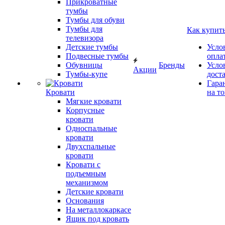
Прикроватные
тумбы
Тумбы для обуви
Тумбы для
Как купит
телевизора
Детские тумбы
Усло
Подвесные тумбы
опла
Обувницы
Бренды
Усло
Акции
Тумбы-купе
дост
Гара
Кровати
на т
Мягкие кровати
Корпусные
кровати
Односпальные
кровати
Двухспальные
кровати
Кровати с
подъемным
механизмом
Детские кровати
Основания
На металлокаркасе
Ящик под кровать