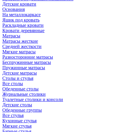
Детские кровати
Основания
На металлокаркасе
Ящик под кровать
Раскладные кровати
Кровати деревянные
Матрасы
Матрасы жесткие
Средней жесткости
Мягкие матрасы
Разносторонние матрасы
Беспружинные матрасы
Пружинные матрасы
Детские матрасы
Столы и стулья
Все столы
Обеденные столы
Журнальные столики
Туалетные столики и консоли
Детские столы
Обеденные группы
Все стулья
Кухонные стулья
Мягкие стулья
Барные стулья