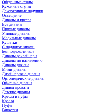
Обеденные столы
Кухонные стулья
Декоративные подушки
Освещение
Диваны и кресла
Все диваны
Прямые диваны
Угловые диваны
Модульные диваны
Кушетки
С подлокотниками
Без подлокотников
Диваны реклайнеры
Диваны по назначению
Диваны для сна
Мини-диваны
Дизайнерские диваны
Ортопедические диваны
Офисные диваны
Дивны-кровати
Детские диваны
Кресла и пуфы
Кресла
Пуфы
Банкетки