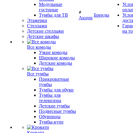
Модульные
Усло
гостиные
опла
Тумбы для ТВ
Бренды
Усло
Акции
Этажерки
дост
Стеллажи
Гара
Детские стеллажи
на т
Детские шкафы
Все комоды
Узкие комоды
Широкие комоды
Детские комоды
Все тумбы
Прикроватные
тумбы
Тумбы для обуви
Тумбы для
телевизора
Детские тумбы
Подвесные тумбы
Обувницы
Тумбы-купе
Кровати