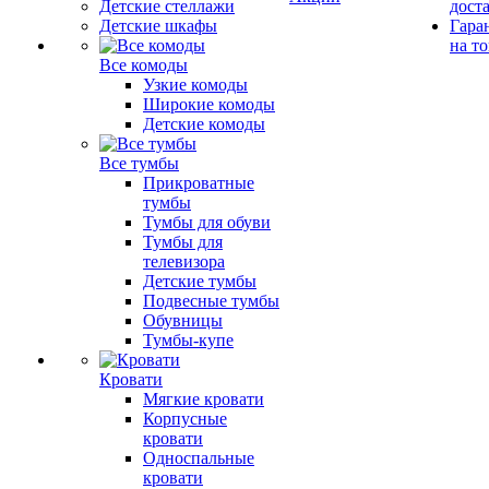
Детские стеллажи
дост
Детские шкафы
Гара
на т
Все комоды
Узкие комоды
Широкие комоды
Детские комоды
Все тумбы
Прикроватные
тумбы
Тумбы для обуви
Тумбы для
телевизора
Детские тумбы
Подвесные тумбы
Обувницы
Тумбы-купе
Кровати
Мягкие кровати
Корпусные
кровати
Односпальные
кровати