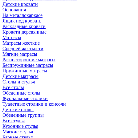
Детские кровати
Основания
На металлокаркасе
Ящик под кровать
Раскладные кровати
Кровати деревянные
Матрасы
Матрасы жесткие
Средней жесткости
Мягкие матрасы
Разносторонние матрасы
Беспружинные матрасы
Пружинные матрасы
Детские матрасы
Столы и стулья
Все столы
Обеденные столы
Журнальные столики
Туалетные столики и консоли
Детские столы
Обеденные группы
Все стулья
Кухонные стулья
Мягкие стулья
Барные стулья