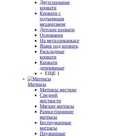
Двухспальные
кровати
Кровати с
подъемным
механизмом
Детские кровати
Основания
На металлокаркасе
Ящик под кровать
Раскладные
кровати
Кровати
деревянные
+ ЕЩЕ 1
Матрасы
Матрасы жесткие
Средней
жесткости
Мягкие матрасы
Разносторонние
матрасы
Беспружинные
матрасы
Пружинные