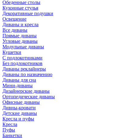
Обеденные столы
Кухонные стулья
Декоративные подушки
Освещение
Диваны и кресла
Все диваны
Прямые диваны
Угловые диваны
Модульные диваны
Кушетки
С подлокотниками
Без подлокотников
Диваны реклайнеры
Диваны по назначению
Диваны для сна
Мини-диваны
Дизайнерские диваны
Ортопедические диваны
Офисные диваны
Дивны-кровати
Детские диваны
Кресла и пуфы
Кресла
Пуфы
Банкетки