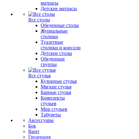
матрасы
Детские матрасы
Все столы
Обеденные столы
Журнальные
столики
Туалетные
столики и консоли
Детские столы
Обеденные
группы
Все стулья
Кухонные стулья
Мягкие стулья
Барные стулья
Комплекты
стульев
Мир стульев
Табуреты
Аксессуары
Бок
Винт
Греденция