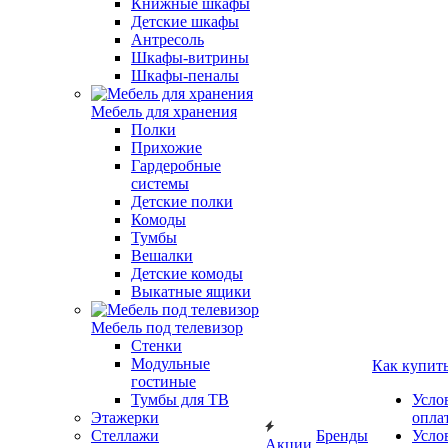
Книжные шкафы
Детские шкафы
Антресоль
Шкафы-витрины
Шкафы-пеналы
Мебель для хранения
Полки
Прихожие
Гардеробные
системы
Детские полки
Комоды
Тумбы
Вешалки
Детские комоды
Выкатные ящики
Мебель под телевизор
Стенки
Модульные
Как купит
гостиные
Тумбы для ТВ
Усло
Этажерки
опла
Стеллажи
Бренды
Усло
Акции