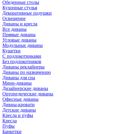
Обеденные столы
Кухонные стулья
Декоративные подушки
Освещение
Диваны и кресла
Все диваны
Прямые диваны
Угловые диваны
Модульные диваны
Кушетки
С подлокотниками
Без подлокотников
Диваны реклайнеры
Диваны по назначению
Диваны для сна
Мини-диваны
Дизайнерские диваны
Ортопедические диваны
Офисные диваны
Дивны-кровати
Детские диваны
Кресла и пуфы
Кресла
Пуфы
Банкетки