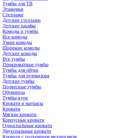
Тумбы для ТВ
Этажерки
Стеллажи
Детские стеллажи
Детские шкафы
Комоды и тумбы
Все комоды
Узкие комоды
Широкие комоды
Детские комоды
Все тумбы
Прикроватные тумбы
Тумбы для обуви
Тумбы для телевизора
Детские тумбы
Подвесные тумбы
Обувницы
Тумбы-купе
Кровати и матрасы
Кровати
Мягкие кровати
Корпусные кровати
Односпальные кровати
Двухспальные кровати
Кровати с подъемным механизмом