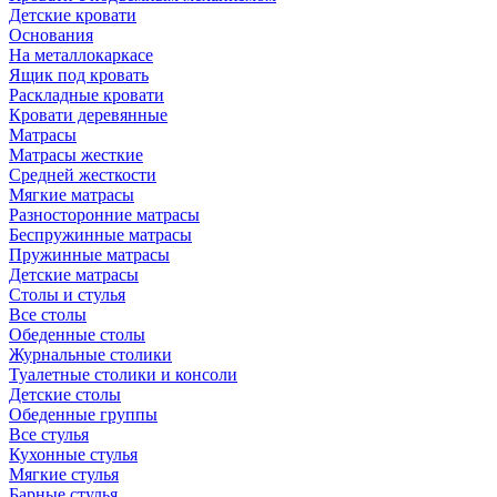
Детские кровати
Основания
На металлокаркасе
Ящик под кровать
Раскладные кровати
Кровати деревянные
Матрасы
Матрасы жесткие
Средней жесткости
Мягкие матрасы
Разносторонние матрасы
Беспружинные матрасы
Пружинные матрасы
Детские матрасы
Столы и стулья
Все столы
Обеденные столы
Журнальные столики
Туалетные столики и консоли
Детские столы
Обеденные группы
Все стулья
Кухонные стулья
Мягкие стулья
Барные стулья