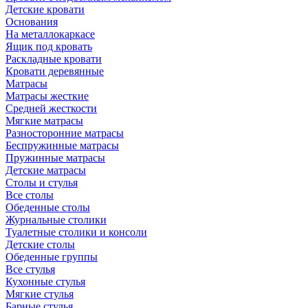
Детские кровати
Основания
На металлокаркасе
Ящик под кровать
Раскладные кровати
Кровати деревянные
Матрасы
Матрасы жесткие
Средней жесткости
Мягкие матрасы
Разносторонние матрасы
Беспружинные матрасы
Пружинные матрасы
Детские матрасы
Столы и стулья
Все столы
Обеденные столы
Журнальные столики
Туалетные столики и консоли
Детские столы
Обеденные группы
Все стулья
Кухонные стулья
Мягкие стулья
Барные стулья