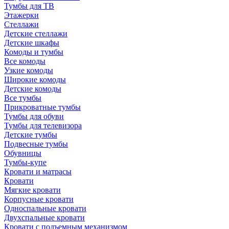
Тумбы для ТВ
Этажерки
Стеллажи
Детские стеллажи
Детские шкафы
Комоды и тумбы
Все комоды
Узкие комоды
Широкие комоды
Детские комоды
Все тумбы
Прикроватные тумбы
Тумбы для обуви
Тумбы для телевизора
Детские тумбы
Подвесные тумбы
Обувницы
Тумбы-купе
Кровати и матрасы
Кровати
Мягкие кровати
Корпусные кровати
Односпальные кровати
Двухспальные кровати
Кровати с подъемным механизмом