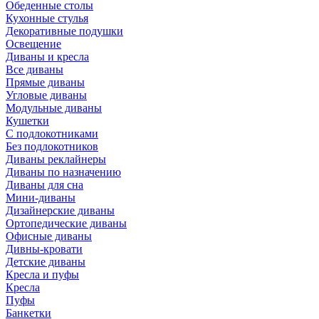
Обеденные столы
Кухонные стулья
Декоративные подушки
Освещение
Диваны и кресла
Все диваны
Прямые диваны
Угловые диваны
Модульные диваны
Кушетки
С подлокотниками
Без подлокотников
Диваны реклайнеры
Диваны по назначению
Диваны для сна
Мини-диваны
Дизайнерские диваны
Ортопедические диваны
Офисные диваны
Дивны-кровати
Детские диваны
Кресла и пуфы
Кресла
Пуфы
Банкетки