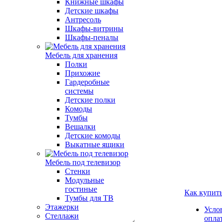
Книжные шкафы
Детские шкафы
Антресоль
Шкафы-витрины
Шкафы-пеналы
Мебель для хранения
Полки
Прихожие
Гардеробные
системы
Детские полки
Комоды
Тумбы
Вешалки
Детские комоды
Выкатные ящики
Мебель под телевизор
Стенки
Модульные
гостиные
Как купит
Тумбы для ТВ
Этажерки
Усло
Стеллажи
опла