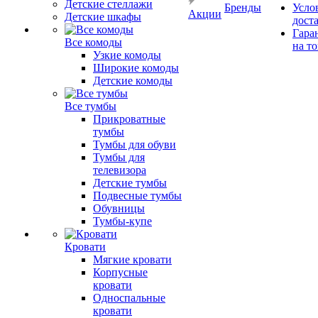
Детские стеллажи
Бренды
Усло
Акции
Детские шкафы
дост
Гара
Все комоды
на т
Узкие комоды
Широкие комоды
Детские комоды
Все тумбы
Прикроватные
тумбы
Тумбы для обуви
Тумбы для
телевизора
Детские тумбы
Подвесные тумбы
Обувницы
Тумбы-купе
Кровати
Мягкие кровати
Корпусные
кровати
Односпальные
кровати