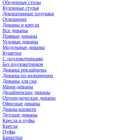
Обеденные столы
Кухонные стулья
Декоративные подушки
Освещение
Диваны и кресла
Все диваны
Прямые диваны
Угловые диваны
Модульные диваны
Кушетки
С подлокотниками
Без подлокотников
Диваны реклайнеры
Диваны по назначению
Диваны для сна
Мини-диваны
Дизайнерские диваны
Ортопедические диваны
Офисные диваны
Дивны-кровати
Детские диваны
Кресла и пуфы
Кресла
Пуфы
Банкетки